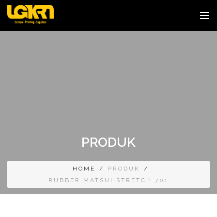
PRODUK
HOME
/
PRODUK
/
RUBBER MATSUI STRETCH 701