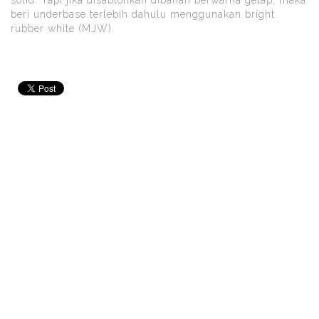
solid. Tapi jika disablonkan dibahan berwarna gelap, maka
beri underbase terlebih dahulu menggunakan bright
rubber white (MJW).